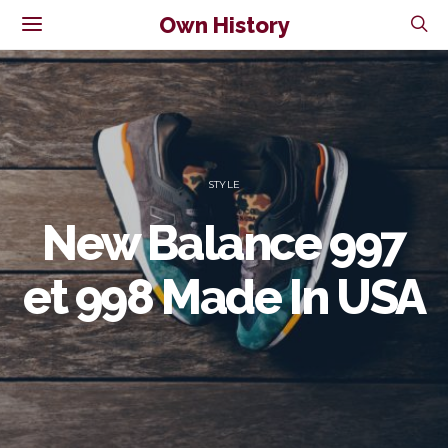
Own History
STYLE
New Balance 997
et 998 Made In USA