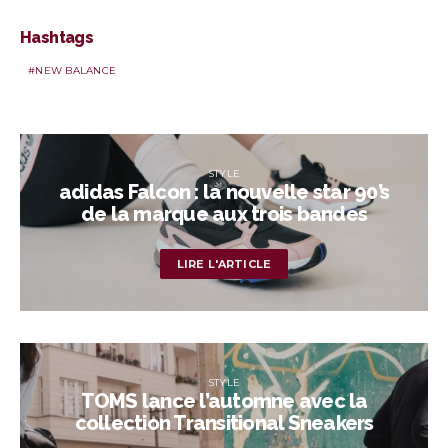
Hashtags
NEW BALANCE
STYLE
adidas Falcon : la nouvelle star 90’s
de la marque aux trois bandes
LIRE L'ARTICLE
STYLE
TOMS lance l’automne avec la
collection Transitional Sneakers