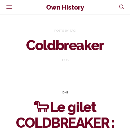
Own History
POSTS BY TAG
Coldbreaker
1 POST
OH!
🐑 Le gilet
COLDBREAKER :