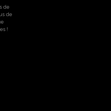
s de
us de
ue
es !