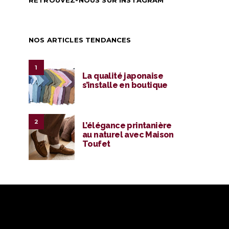
RETROUVEZ-NOUS SUR INSTAGRAM
NOS ARTICLES TENDANCES
1
La qualité japonaise
s’installe en boutique
2
L’élégance printanière
au naturel avec Maison
Toufet