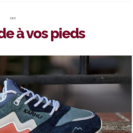
OH!
de à vos pieds