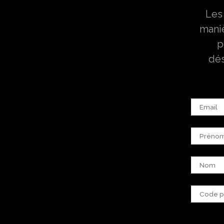
Les
mani
p
dés