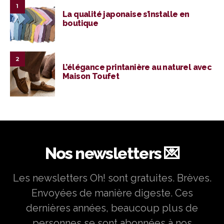
1
La qualité japonaise s’installe en
boutique
2
L’élégance printanière au naturel avec
Maison Toufet
Nos newsletters 💌
Les newsletters Oh! sont gratuites. Brèves.
Envoyées de manière digeste. Ces
dernières années, beaucoup plus de
personnes se sont abonnées à nos